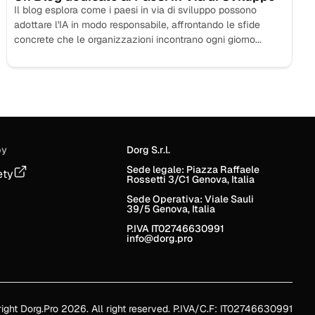
Il blog esplora come i paesi in via di sviluppo possono
adottare l'IA in modo responsabile, affrontando le sfide
concrete che le organizzazioni incontrano ogni giorno...
by
Dorg S.r.l.
Sede legale: Piazza Raffaele
ety
Rossetti 3/C1 Genova, Italia
Sede Operativa: Viale Sauli
39/5 Genova, Italia
P.IVA IT02746630991
info@dorg.pro
ght Dorg.Pro 2026. All right reserved. P.IVA/C.F: IT02746630991