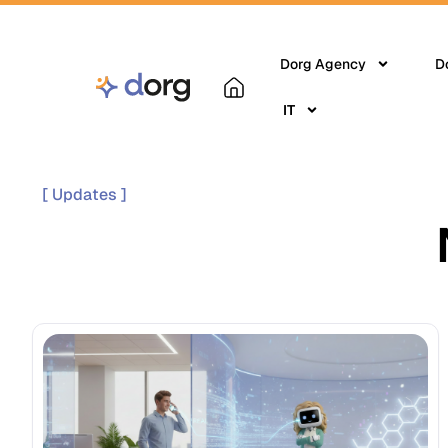
Dorg Agency
D
IT
[ Updates ]